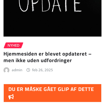
NYHED
Hjemmesiden er blevet opdateret –
men ikke uden udfordringer
admin
feb 26, 2025
DU ER MÅSKE GÅET GLIP AF DETTE